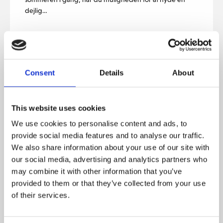
dejlig…
3. September, 2022, kl. 15.00
Consent
Details
About
Drinks og Musik for medlemmer
Her vil vi sørge for at skabe nogle hyggelige rammer
omkring jer medlemmer med god musik på terrassen.
This website uses cookies
Det vil…
We use cookies to personalise content and ads, to
provide social media features and to analyse our traffic.
We also share information about your use of our site with
our social media, advertising and analytics partners who
23. April, 2022, kl. 07.35
may combine it with other information that you’ve
Åbningsfest 23. April
provided to them or that they’ve collected from your use
of their services.
Lørdag den 23. april byder The Scandinavian på
åbningsfest af den nye sæson. Her kan du hilse på andre
medlemmer,…