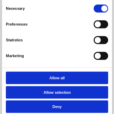
Consent
Necessary
Selection
Preferences
18. April, 2022, kl. 12.00
Påskefrokost på The Waters
Statistics
Søndag den 17. april samt mandag den 18. april inviterer
The Waters på påskefrokost. Her vil man kunne nyde en…
Marketing
17. April, 2022, kl. 12.00
Allow all
Påskefrokost på The Waters
Søndag den 17. april samt mandag den 18. april inviterer
Allow selection
The Waters på påskefrokost. Her vil man kunne nyde en…
Deny