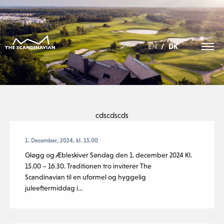
EN
/
DK
EVENT
cdscdscds
CATEGORY:
1. December, 2024, kl. 15.00
ARRANGEMENT
Gløgg og Æbleskiver ​Søndag den 1. december 2024 Kl.
15.00 – 16.30. Traditionen tro inviterer The
Scandinavian til en uformel og hyggelig
juleeftermiddag i…