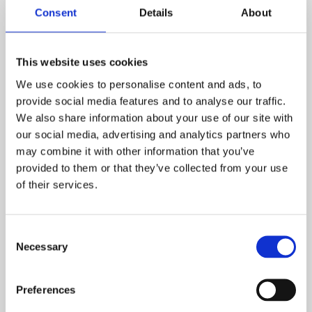
Consent
Details
About
This website uses cookies
PARTNERSHIP PÅ GREENFEE
We use cookies to personalise content and ads, to
provide social media features and to analyse our traffic.
We also share information about your use of our site with
our social media, advertising and analytics partners who
may combine it with other information that you’ve
Greenfeepakke 16-23 stk.
provided to them or that they’ve collected from your use
Ex: 20 greenfees
of their services.
4 greenfees pr. dag
1 gang 8 greenfees samlet på én dag
Kr. 27.800,- ex. moms
Consent
Necessary
Selection
Greenfeepakke 36-47 stk.
Ex: 40 greenfees
4 greenfees pr. dag
Preferences
Mulighed for brug af op til 8 greenfee to gange pr.