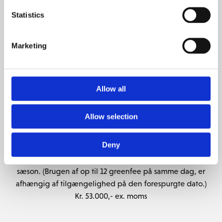
sæson. (Ved ønske om brug af flere greenfees, pålægges
Statistics
der et servicegebyr pr. greenfee på Kr. 120,- ex. moms.)
Kr. 47.000,- ex. moms
Marketing
Greenfeepakke 24-35 stk.
Ex: 30 greenfees
4 greenfee pr. dag
Allow all
1 gang 8 greenfees samlet på én dag
Kr. 38.100,- ex. moms
Allow selection
Greenfeepakke 48-55 stk.
Ex: 50 greenfees
Deny
4 greenfees pr. dag
Mulighed for brug af op til 12 greenfee to gange pr.
sæson. (Brugen af op til 12 greenfee på samme dag, er
afhængig af tilgængelighed på den forespurgte dato.)
Kr. 53.000,- ex. moms