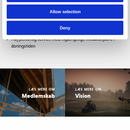
lokaliseret ved hul 2 på Old Course
Medlemsparkering med el-ladestandere
Allow selection
Omklædningsrum med lækre produkter og håndklæder
Medlemsrabat og bookingfordele hos AAO / Aarhus
Deny
Osteopati
Høj personlig service med tilgængelige medarbejdere i
åbningstiden
LÆS MERE OM
LÆS MERE OM
Medlemskab
Vision