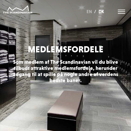
EN
/
DK
MEDLEMSFORDELE
Som medlem af The Scandinavian vil du blive
tilbudt attraktive medlemsfordele, herunder
adgang til at spille på nogle andre af verdens
bedste baner.