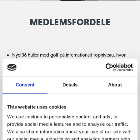
MEDLEMSFORDELE
Nyd 36 huller med golf på internationalt topniveau, hvor
medlemmer og deres gæster kan se frem til gode
spilleforhold og en bane i topform.
Medtage gæster til særlige gæstegreenfee priser
Consent
Details
About
Oplev et unikt træningsanlæg med de bedste faciliteter til
at finpudse dit spil
Driving Range med ProvV1 Titleist bolde – åben hele året,
This website uses cookies
undtagen mellem jul og nytår. (vejrafhængigt og indtil der
ikke er flere bolde i boldmaskinen)
We use cookies to personalise content and ads, to
Gratis udlån af Trackman (afhængig af tilgængelighed)
provide social media features and to analyse our traffic.
Medlemsrabat på vores professionelle trænerteam
We also share information about your use of our site with
Indendørs træningsfaciliteter med simulator i klubhuset
our social media, advertising and analytics partners who