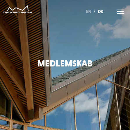
EN
/
DK
MEDLEMSKAB