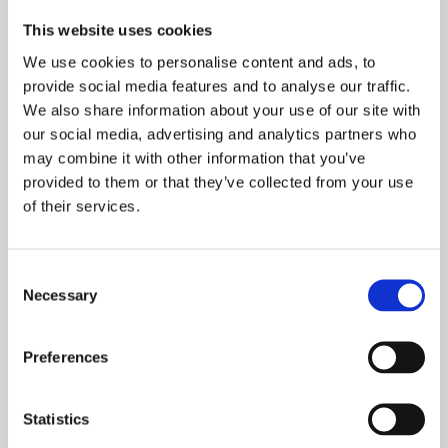
På baggrund af de fortsat forhøjede energipriser har vi
This website uses cookies
besluttet, at lukke klubhuset
et par dage
om ugen i januar,
We use cookies to personalise content and ads, to
februar og begyndelsen af ​​marts måned i 2023.
provide social media features and to analyse our traffic.
We also share information about your use of our site with
Vi oplever alle konsekvenser af de øgede
our social media, advertising and analytics partners who
energiomkostninger og som jer må vi tage nogle
may combine it with other information that you’ve
ansvarlige beslutninger. Vi har hvert år en meget lav
provided to them or that they’ve collected from your use
medlemsaktivitet i klubhuset i vintermånederne, og
of their services.
beslutningen om at lukke klubhuset mandag – onsdag vil
sikre, at vi kan kontrollere klubbens driftsomkostninger
henover vinteren så effektivt som muligt. Dette tiltag vil
Consent
samtidig sikre, at budgettet til vedligeholdelse af klubhus
Necessary
Selection
og golfbaner kan øges efter behov i 2023 for at give
medlemmerne de bedste faciliteter.
Preferences
Driving rangen vil forblive åben i denne periode
(vejrafhængigt). Der vil være adgang til bagrummene
Statistics
udefra, og toiletter i starterhuset vil være tilgængeligt,