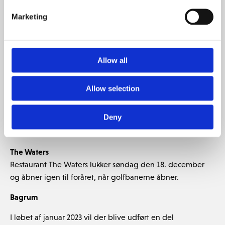
hvilket betyder, at I stadig kan benytte
træningsfaciliteterne alle ugens dage.
Marketing
Torsdag til søndag vil klubhuset og receptionen være
åben, og simulatoren vil være tilgængelig. Vi vil fortsat
Allow all
besvare e-mails og telefonopkald de dage receptionen er
lukket
Allow selection
Åbningstiderne fra 2. januar 2023 vil være:
• Mandag – Onsdag – lukket
Deny
• Torsdag og fredag ​​- 8.00 til 19.00
• Lørdag og søndag – 8.00 til 16.00
The Waters
Restaurant The Waters lukker søndag den 18. december
og åbner igen til foråret, når golfbanerne åbner.
Bagrum
I løbet af januar 2023 vil der blive udført en del