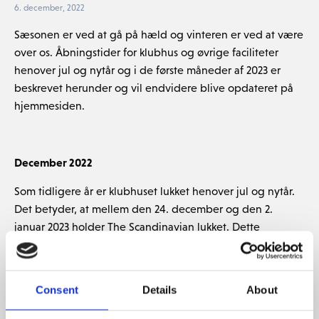
6. december, 2022
Sæsonen er ved at gå på hæld og vinteren er ved at være
over os. Åbningstider for klubhus og øvrige faciliteter
henover jul og nytår og i de første måneder af 2023 er
beskrevet herunder og vil endvidere blive opdateret på
hjemmesiden.
December 2022
Som tidligere år er klubhuset lukket henover jul og nytår.
Det betyder, at mellem den 24. december og den 2.
januar 2023 holder The Scandinavian lukket. Dette
inkluderer bagrummene, så hvis du har brug for dit udstyr
i denne periode, så husk at afhente det senest d. 23.
december kl 16.00
Consent
Details
About
Vinter 2023