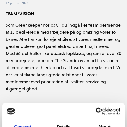
17. januar, 2022
TEAM/VISION
Som Greenkeeper hos os vil du indgå i et team bestående
af 15 dedikerede medarbejdere på og omkring vores to
baner. Alle har kun for øje at sikre, at vores medlemmer og
gæster oplever golf på et ekstraordinært højt niveau .
Med 36 golfhuller i Europæisk topklasse, og samlet over 30
medarbejdere, arbejder The Scandinavian ud fra visionen,
at medlemmer er hjerteblod i alt hvad vi arbejder med. Vi
ønsker at skabe langsigtede relationer til vores
medlemmer med prioritering af kvalitet, service og
tilgængelighed.
STILLINGEN
I Jobbet som greenkeeper på the Scandinavian, vil du
Consent
Details
About