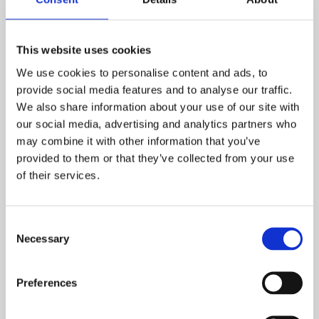
indgå i et team af kollegaer, der alle arbejder med kvalitet
som første prioritet. Stillingen er en fuldtidsstilling 37 timer
om uge, med weekendarbejde hver 3. weekend i
This website uses cookies
højsæsonen.
We use cookies to personalise content and ads, to
provide social media features and to analyse our traffic.
We also share information about your use of our site with
KVALIFIKATIONER
our social media, advertising and analytics partners who
may combine it with other information that you’ve
▪ Du er som person engageret, målrettet og du forstår at
provided to them or that they’ve collected from your use
fokusere på kvalitet.
of their services.
▪ Du har et udpræget øje for detaljerne.
▪ Du er stabil.
Consent
Necessary
Selection
▪ Uddannet greenkeeper eller andet indenfor det grønne
område, vil være en fordel men ikke et krav. Den rette
Preferences
ansøger vil få en grundig oplæring.
▪ Kendskab til golf er en fordel