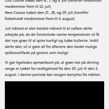
Old Course lukket den 6., 7. og 8. juli (herefter forbeholdt
medlemmer frem til 13. juli)
New Course lukket den 27., 28, og 29. juli (herefter
forbeholdt medlemmer frem til 3. august)
Juli måned er den bedste måned til at udføre dette
arbejde på, da de forventede varme temperaturer vil få
det nye græs til at spire hurtigt og lukke hullerne. Indtil
dette sker, vil vi gøre alt for aflevere den bedst mulige
spilleoverflade på greens som muligt.
Vi gør ligeledes opmærksom på, at græs tee på driving
range er lukket for vedligehold fra den 20. juli til den 2.
august. I denne periode kan rangen benyttes fra måtten.