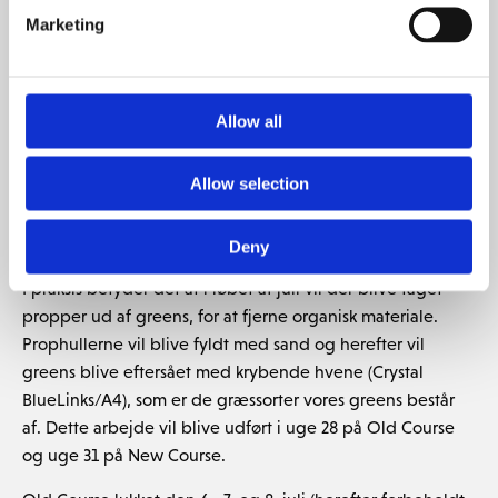
mulighed for at arbejde intensivt på greens, og vi kan se
Marketing
at det har båret frugt. I løbet af vinteren fik vi fjernet en
masse organisk materiale (filt) fra greens og tilføjet en
masse sand i overfladen. Dette har gjort vores greens
Allow all
faste, stærke og sunde. Det ønsker vi at holde fast i, og
derfor har vi – som tidligere informeret – indført en
Allow selection
periode med vedligeholdelse på greens i løbet af
sommeren. Alt sammen for at fastholde faste, stærke og
sunde greens sæsonen igennem.
Deny
I praksis betyder det at i løbet af juli vil der blive taget
propper ud af greens, for at fjerne organisk materiale.
Prophullerne vil blive fyldt med sand og herefter vil
greens blive eftersået med krybende hvene (Crystal
BlueLinks/A4), som er de græssorter vores greens består
af. Dette arbejde vil blive udført i uge 28 på Old Course
og uge 31 på New Course.