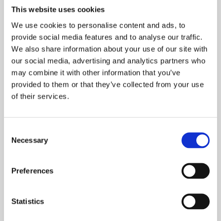
Tilbage i 2019 reetablerede vi vores fairways med rajgræs,
This website uses cookies
og vi er nu glade for at se det har vist sig at være det helt
We use cookies to personalise content and ads, to
rigtige. Allerede i år har græsset klaret sig meget bedre i
provide social media features and to analyse our traffic.
varme og tørre perioder.
We also share information about your use of our site with
our social media, advertising and analytics partners who
may combine it with other information that you’ve
provided to them or that they’ve collected from your use
of their services.
Consent
Necessary
Selection
Preferences
Statistics
Som tidligere skrevet, gav den milde vinter os også