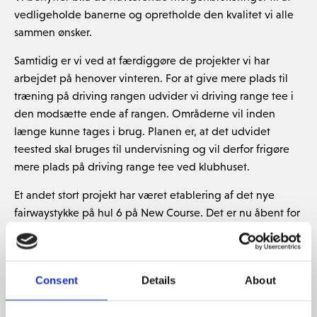
vedligeholde banerne og opretholde den kvalitet vi alle
sammen ønsker.
Samtidig er vi ved at færdiggøre de projekter vi har
arbejdet på henover vinteren. For at give mere plads til
træning på driving rangen udvider vi driving range tee i
den modsætte ende af rangen. Områderne vil inden
længe kunne tages i brug. Planen er, at det udvidet
teested skal bruges til undervisning og vil derfor frigøre
mere plads på driving range tee ved klubhuset.
Et andet stort projekt har været etablering af det nye
fairwaystykke på hul 6 på New Course. Det er nu åbent for
spil, og vi håber at I bliver glade for ændringerne. I løbet
af de næste par uger vil vi gradvist sænke klippehøjden til
den samme højde som resten af fairways. Dertil vil vi
Consent
Details
About
løbende foretage nogle små justeringer, indtil vi får den
helt rigtige facon på fairwayen.