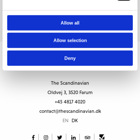
live-sendingen fra BMW International Open
Lørdag d.
25
. kl.
18
.
00
–
19
:
00
– en halv time efter live-
sendingen fra BMW International Open
Allow all
Allow selection
Deny
The Scandinavian
Oldvej 3, 3520 Farum
+45 4817 4020
contact@thescandinavian.dk
EN
DK