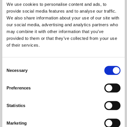
17. juni, 2016
We use cookies to personalise content and ads, to
provide social media features and to analyse our traffic.
D.
6
juni
2016
afholdte vi vores årlige Pro/Am turnering
We also share information about your use of our site with
The Scandinavian Challenge.
our social media, advertising and analytics partners who
may combine it with other information that you’ve
Du har nu mulighed for at se højdepunkter fra
provided to them or that they’ve collected from your use
turneringen, hvor nogle af Danmarks bedste
of their services.
professionelle golfspillere deltog.
Turneringen vises på
TV
3
SPORT
1
:
Consent
Søndag
19
. juni kl.
12
:
30
–
13
:
30
Necessary
Selection
Mandag
20
. juni kl.
20
.
00
–
21
.
00
Fredag
24
. juni kl.
23
.
30
–
00
.
30
Preferences
Søndag
3
. juli kl.
17
.
00
–
18
.
00
Viasat Golf:
Statistics
Tirsdag d.
21
. juni kl.
22
:
00
–
23
:
00
Onsdag d.
22
. juni kl.
23
:
00
–
00
:
00
Fredag d.
24
. juni kl.
13
:
30
–
14
:
30
– lige efter første del af
Marketing