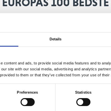
EUROPAS 100 BEDSTE
 som medlemmer, gæster og turister kan vælge mellem her i landet,
 bliver der lagt mærke til rundt om i Europa. Det ansete britiske golf
rderet, hvilke baner, som er blandt de 100 bedste på det europæiske
Details
 have i alt seks baner blandt de 100 bedste. Den seneste vurdering va
havde fem baner blandt 100 bedste.
r. 28 på Golf World’s liste, er New Course på The Scandinavian i Far
e content and ads, to provide social media features and to analy
r Lübker Golf Resort på Djursland, og som nr. 38 er The Scandinavian O
 our site with our social media, advertising and analytics partn
danske baners placeringer nedenfor)
 provided to them or that they’ve collected from your use of their
inavian, David Shepherd, er stolt over den flotte placering, som klub
t glade og stolte over den seneste vurdering, og at den er lavet af u
Preferences
Statistics
 Det er fantastisk, at vi som de eneste på kontinentet kan tilbyde 
t til at være blandt kontinentets 40 bedste. Og det blot mindre end 3
lle være stolte over at have seks baner i top 100, hvilket er en stor 