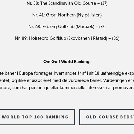
Nr. 38: The Scandinavian Old Course – (37)
Nr. 41: Great Northern (Ny på listen)
Nr. 68: Esbjerg Golfklub (Marbæk) – (72)
Nr. 89: Holstebro Golfklub (Skovbanen i Råstad) – (86)
Om Golf World Ranking:
e baner i Europa foretages hvert andet år af i alt 18 uafhængige eksp
ntet, og ikke er associeret med de vurderede baner. Vurderingen er s
ndre, som har personlige eller kommercielle interesser i at promove
 WORLD TOP 100 RANKING
OLD COURSE BEDST