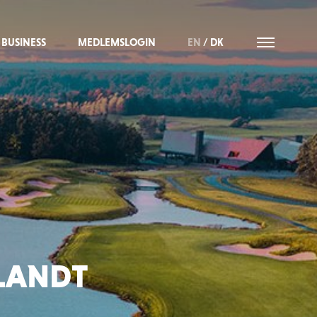
BUSINESS
MEDLEMSLOGIN
EN
/
DK
BLANDT