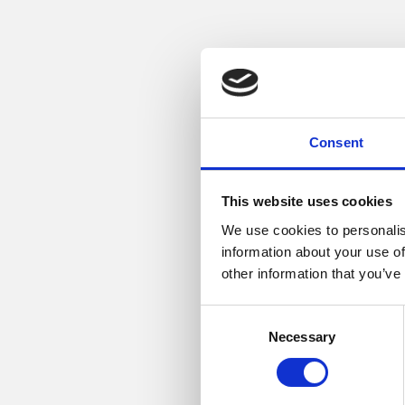
De danske golfbaner,
rivende udvikling. Og det
den seneste udgave vu
Consent
Danmark bryste sig af
This website uses cookies
Bedst placeret, som n
We use cookies to personalis
Placeret som nr. 33 e
information about your use of
other information that you’ve
Direktør for The Scand
Consent
”Vi er naturligvis mege
Necessary
Selection
det bare endnu bedre.
baner, som er vurdere
København. Men vi bør a