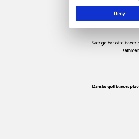
hver dag arbejder på at
der i udlandet bliver lag
Deny
Sverige har otte baner 
sammenl
Danske golfbaners place