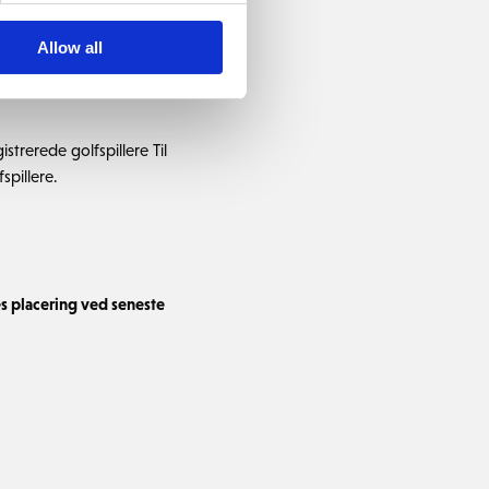
 det enormt positivt, at
 som bør give golfturister
Allow all
trerede golfspillere Til
pillere.
es placering ved seneste