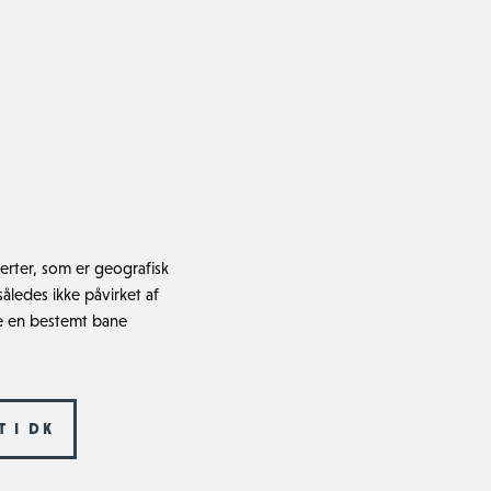
erter, som er geografisk
åledes ikke påvirket af
re en bestemt bane
 I DK