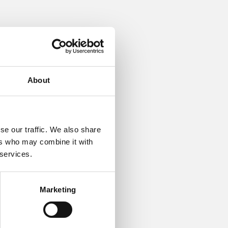
 har været igennem en
magasin, Golf World, har i
 kontinent, og her kan
About
r i 2017, hvor Danmark
um nord for København.
se our traffic. We also share
ld Course. (Se alle de
ers who may combine it with
 services.
bens to baner har fået.
afhængige eksperter, gør
Marketing
gæster og medlemmer to
0 minutters kørsel fra
cadeau til alle dem, som