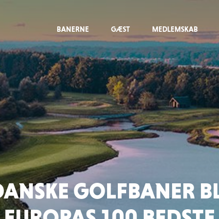
BANERNE
GÆST
MEDLEMSKAB
DANSKE GOLFBANER 
EUROPAS 100 BEDSTE