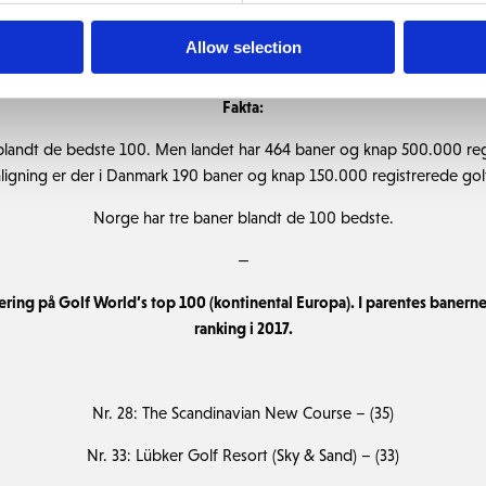
 give danske golfspillere så gode betingelser som muligt. Desuden er
t mærke til den kvalitet, som vi kan tilbyde her i Danmark. En kvalitet,
Allow selection
en god grund til at besøge Danmark,” siger han.
Fakta:
blandt de bedste 100. Men landet har 464 baner og knap 500.000 regis
igning er der i Danmark 190 baner og knap 150.000 registrerede golfs
Norge har tre baner blandt de 100 bedste.
—
ring på Golf World’s top 100 (kontinental Europa). I parentes banern
ranking i 2017.
Nr. 28: The Scandinavian New Course – (35)
Nr. 33: Lübker Golf Resort (Sky & Sand) – (33)