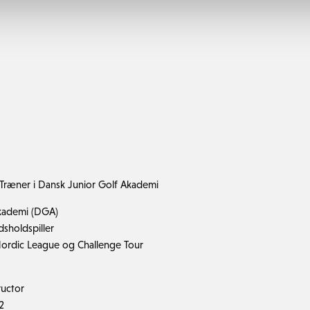
+ Træner i Dansk Junior Golf Akademi
kademi (DGA)
sholdspiller
Nordic League og Challenge Tour
ructor
2