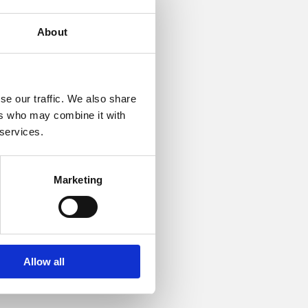
About
se our traffic. We also share
ers who may combine it with
 services.
Marketing
Allow all