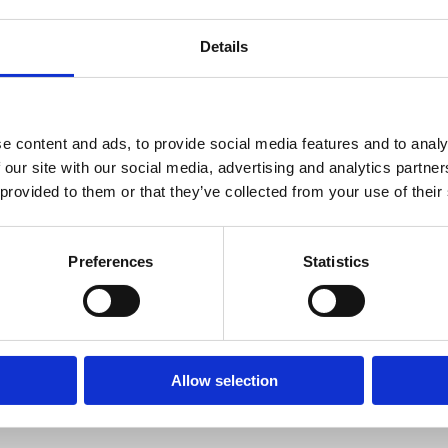
Details
e content and ads, to provide social media features and to analy
+ Stifter og ejer af Dansk Golf Akademi
 our site with our social media, advertising and analytics partn
ske landshold
 provided to them or that they’ve collected from your use of their
iller på Eccotour og Challengetour
rmance Institut instruktør
ue Plane instruktør
Preferences
Statistics
c instruktør
 Mechanics instruktør
lf Academy (2006)
Golf Akademi (2006)
Allow selection