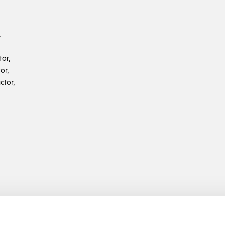
k
tor,
or,
ctor,