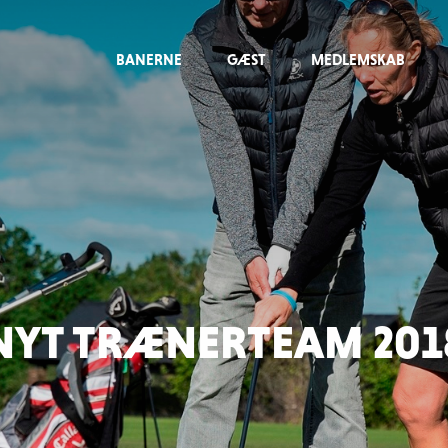
BANERNE
GÆST
MEDLEMSKAB
NYT TRÆNERTEAM 201