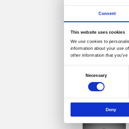
Consent
Peter Thomsen
Fødselsår: 1978
This website uses cookies
We use cookies to personalis
Titel: Master Instructor 
information about your use of
Spillet fem år på det dan
other information that you’ve
Spillet tre år som toursp
Certificeret Titleist Perfo
Consent
Certificeret Jim Hardy, Tr
Necessary
Selection
Certificeret 3D Biodynami
Certificeret Dr. Kwon Bio
Medstifter af Nyholm Go
Stifter af Dansk Junior 
Deny