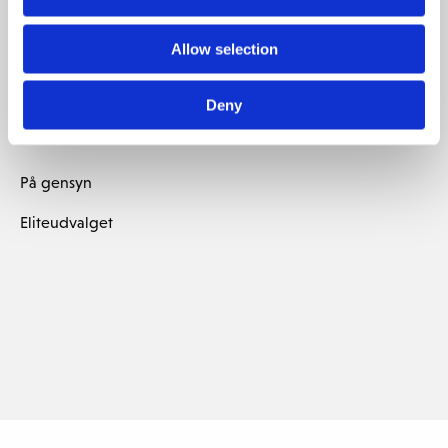
møde medlemmer , som er interesserede i Eliten.
Allow selection
Hvis du har spørgsmål vedrørende den 27. januar er du
velkommen til at skrive til os på
membership@thescandinavian.dk
Deny
På gensyn
Eliteudvalget