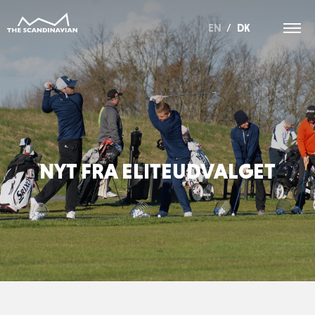
EN
/
DK
NYT FRA ELITEUDVALGET