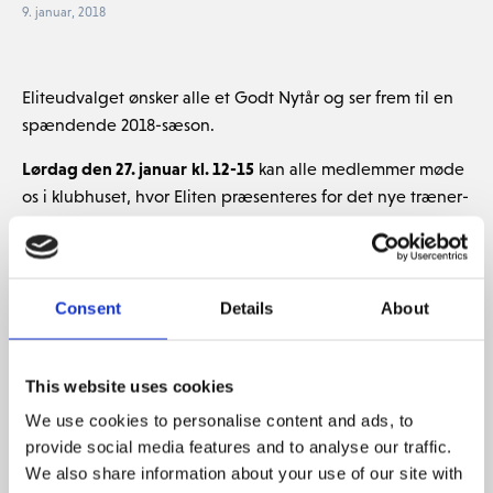
9. januar, 2018
Eliteudvalget ønsker alle et Godt Nytår og ser frem til en
spændende 2018-sæson.
Lørdag den 27. januar
kl. 12-15
kan alle medlemmer møde
os i klubhuset, hvor Eliten præsenteres for det nye træner-
team.
Såfremt du ønsker at spille med i Eliten i den kommende
sæson, er du velkommen til at møde op den 27 januar,
Consent
Details
About
alternativt, kan du sende os en mail på
membership@thescandinavian.dk
This website uses cookies
We use cookies to personalise content and ads, to
Eliten stiller i år med et 1. 2. og 3. hold til
provide social media features and to analyse our traffic.
Danmarksturneringen. Ydermere, stiller vi med et
We also share information about your use of our site with