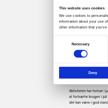
en længere periode, hvil
This website uses cookies
forhold til at forebygge
netop nu.
We use cookies to personalis
information about your use of
Et af de største problem
other information that you’ve
betingelser vi har i år, 
forebyggelse gennem sun
Consent
benytte os af kulturteknis
Necessary
Selection
Græstee på Driving Ran
Fra mandag den 30. juni
f
Deny
været benyttet flittigt 
runder = 94% af alle rund
Aktiviteten har fortsat i 
at fortsætte brugen i ju
det kan være i god stand