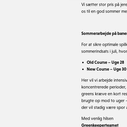
Vi sætter stor pris på j
os til en god sommer me
Sommerarbejde på baner
For at sikre optimale spi
sommerindsats i juli, hvo
Old Course – Uge 28
New Course – Uge 30
Her vil vi arbejde intens
koncentrerede perioder, 
greens kræve en kort rest
brugte op mod to uger – a
der vil stadig være spor 
Med venlig hilsen
Greenkeeperteamet