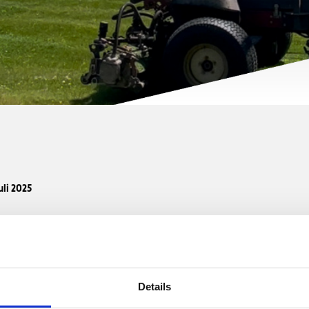
uli 2025
 forår, hvor vi igen fik glæde af vores investering i vandreservoir ba
både sunde og forholdsvis grønne. Vi har nu bevæget os ind i en mer
å banerne kræver ekstra opmærksomhed på græssets trivsel og mods
Details
te gødningstype på fairways til en variant der er mere langtidsvirkende.