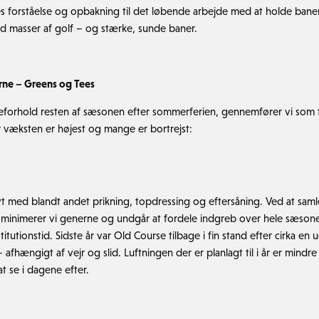
eres forståelse og opbakning til det løbende arbejde med at holde bane
d masser af golf – og stærke, sunde baner.
ne – Greens og Tees
lleforhold resten af sæsonen efter sommerferien, gennemfører vi som t
r væksten er højest og mange er bortrejst:
ivt med blandt andet prikning, topdressing og eftersåning. Ved at saml
minimerer vi generne og undgår at fordele indgreb over hele sæsonen
itutionstid. Sidste år var Old Course tilbage i fin stand efter cirka 
fhængigt af vejr og slid. Luftningen der er planlagt til i år er mindre
at se i dagene efter.