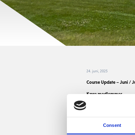
24. juni, 2025
Course Update – Juni / J
Kære medlemmer,
Efter et usædvanligt tørt
det os at holde banerne 
periode, hvor presset p
Consent
Vi har i år valgt at skif