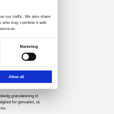
 er især vigtigt i
ugtige vejr, vi oplever
se our traffic. We also share
ers who may combine it with
m trives i netop de
 services.
i stort fokus på
gh, hvor vi alene må
Marketing
på driving range har
Allow all
er har spillet 8.479
trækkelig græsdækning til
ulighed for genvækst, så
 mv.