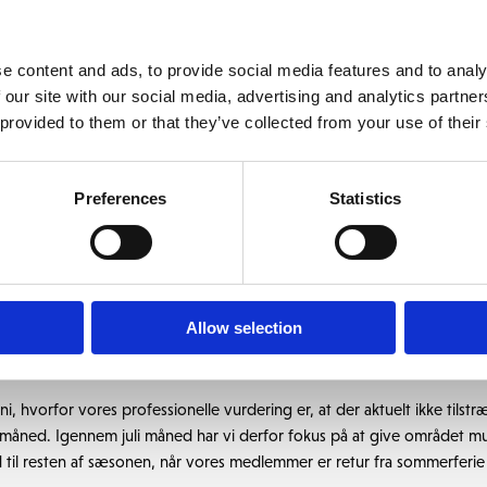
ket giver en mere jævn vækst og et generelt stærkere græstæppe. Det
 svampesygdomme, som vi ved vil være en udfordring i det varme og f
e content and ads, to provide social media features and to analy
 our site with our social media, advertising and analytics partn
er på danske golfbaner i øjeblikket er
Dollar Spot
. Denne svampesygdo
 provided to them or that they’ve collected from your use of their
og det er kun tilladt at behandle greens med svampemidler. Derfor har v
de vækstforhold og stærkt græs – især på fairways, tees og semirou
ke tiltag.
Preferences
Statistics
ge
lytter vi slagområdet tilbage på vores kunstgræsmåtter. Græstæppet 
Allow selection
fra sæsonstart til og med maj, hvor vores medlemmer og inviterede gæst
er.
juni, hvorfor vores professionelle vurdering er, at der aktuelt ikke tils
li måned. Igennem juli måned har vi derfor fokus på at give området m
 til resten af sæsonen, når vores medlemmer er retur fra sommerferie