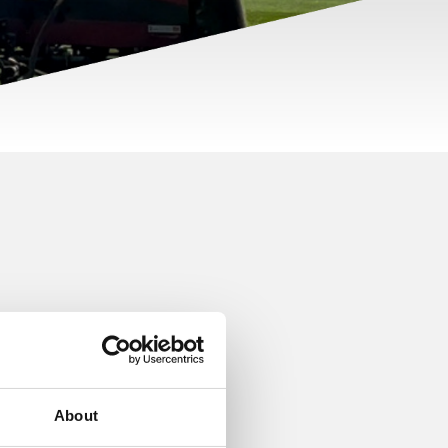
g New 14. green, lykkedes
e våd og spilleintens
tandsdygtighed.
About
 Den frigiver næring over