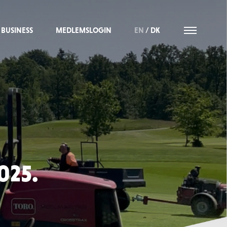
BUSINESS
MEDLEMSLOGIN
EN
/
DK
025.