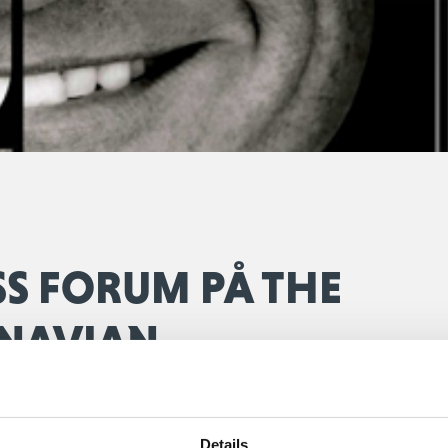
SS FORUM PÅ THE
NAVIAN
 at give mere værdi for de af vores medlemmer der ønsker at netværke
 fokus på netværk og skabelse af nye business relationer.
Details