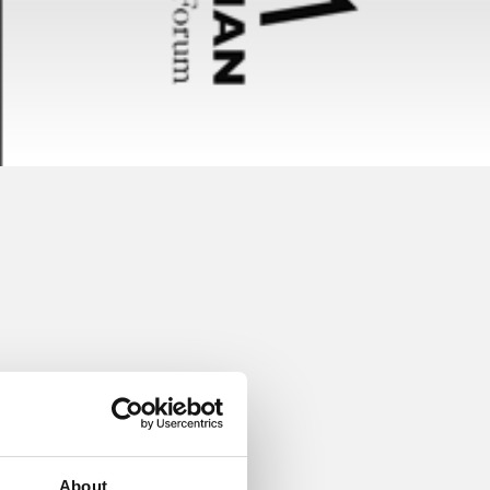
 i forbindelse med golf,
About