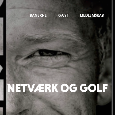
BANERNE
GÆST
MEDLEMSKAB
NETVÆRK OG GOLF