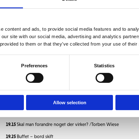
tirsdag den 29 august og er forbeholdt medlemmer og deres gæster
, fordragsholder og facilitator Torben Wiese
e content and ads, to provide social media features and to analy
 our site with our social media, advertising and analytics partn
 provided to them or that they’ve collected from your use of their
Programmet for denne aften
18.15 – 18.30
Ankomst og netværk
Preferences
Statistics
18.30
Velkomst
18.35
Kommunikation og vaner /Torben Wiese
18.45
Buffet
Allow selection
18.55
Præsentation rundt om bordet
19.15
Skal man forandre noget der virker? /Torben Wiese
19.25
Buffet – bord skift