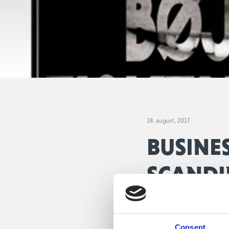
18. august, 2017
BUSINE
SCANDI
Som et nyt tiltag og for
afholder vi en aften med
Consent