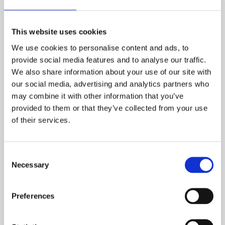
7. december, 2023
This website uses cookies
Kære medlem,
We use cookies to personalise content and ads, to
provide social media features and to analyse our traffic.
Vi værdsætter alle vores medlemmer og som tak for din
We also share information about your use of our site with
loyalitet, tilbyder vi dig denne eksklusive mulighed for at
our social media, advertising and analytics partners who
invitere to personer til at blive seniormedlemmer – to
may combine it with other information that you’ve
personer, som du mener vil berige klubben, dig og vores
provided to them or that they’ve collected from your use
fællesskab.
of their services.
Tilbuddet er tidsbegrænset og indeholder at man bliver
seniormedlem med et reduceret indskud på 10.000 kr.
Consent
(normalt 30.000 kr.) – Dette gælder fra d.d til 15. marts
Necessary
Selection
2024.
(Bemærk at der er et begrænset antal seniorpladser )
Preferences
Som tak for din indsats og for at hjælpe klubben med
etablering af flere relationer, belønnes du med 6 x