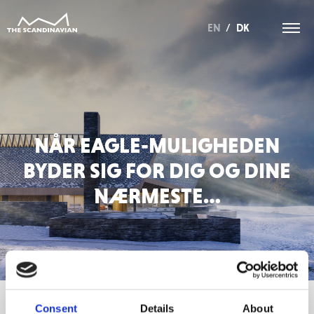
EN
/
DK
NÅR EAGLE-MULIGHEDEN
BYDER SIG FOR DIG OG DINE
NÆRMESTE…
Consent
Details
About