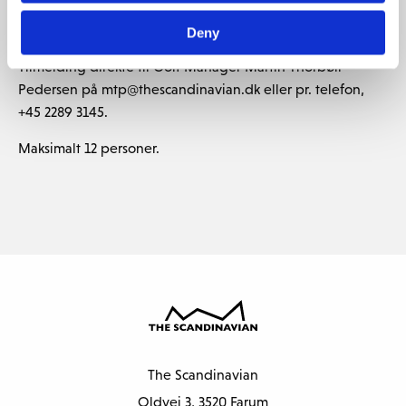
Medlemsrejser
Deny
Tilmelding direkte til Golf Manager Martin Thorbøll
Pedersen på mtp@thescandinavian.dk eller pr. telefon,
+45 2289 3145.
Maksimalt 12 personer.
The Scandinavian
Oldvej 3, 3520 Farum