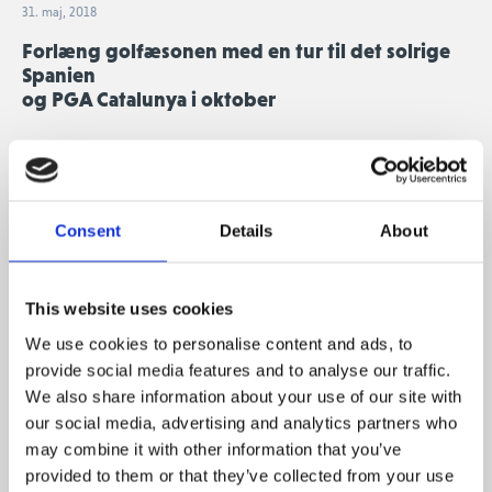
31. maj, 2018
Forlæng golfæsonen med en tur til det solrige
Spanien
og PGA Catalunya i oktober
Vi glæder os over, at kunne tilbyde vores medlemmer en
spændende golfrejse med Nicolai Cetti til Spanien,
Consent
Details
About
nærmere bestemt PGA Catalunya nord for Barcelona.
På turen er der mulighed for at spille 36 huller golf hver
This website uses cookies
dag på to forskellige baner, Tour Course og Stadium
Course med hhv. 5 runder på Tour Course og 4 runder på
We use cookies to personalise content and ads, to
Stadium Course.
provide social media features and to analyse our traffic.
We also share information about your use of our site with
Vi flyver direkte fra København til Barcelona m. transport
our social media, advertising and analytics partners who
til og fra vores base, det 5-stjernede Hotel Camiral.
may combine it with other information that you’ve
provided to them or that they’ve collected from your use