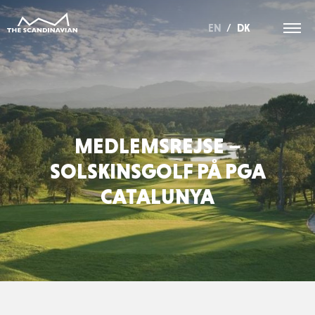
EN
/
DK
MEDLEMSREJSE –
SOLSKINSGOLF PÅ PGA
CATALUNYA