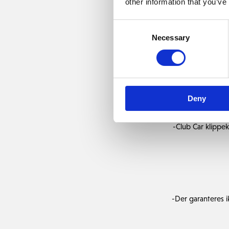
other information that you’ve
Consent
Necessary
Selection
Kørsel med buggy er afh
refunderes ikke penge.
Nedenstående forbehold
-Henvisning / regler for
Deny
-Club Car klippek
-Der garanteres i