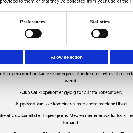
 provided to them or that they’ve collected from your use of their
Klippekort pris 3.400,- 6.000,- 7.200,-
Preferences
Statistics
ængig af vejrforholdene. Hvis nødvendigt, kan der lukkes for kørsel
sregler er gældende:
 kørsel med Club Car findes i hver bil. The Scandinavian har ret til at 
Allow selection
grundet manglende overholdelse af kørselsregler.
ort er personligt og kan ikke overgives til andre eller byttes til en and
værdi.
-Club Car klippekort er gyldig for 2 år fra købsdatoen.
-Klippekort kan ikke kombineres med andre medlemstilbud.
kke at Club Car altid er tilgængelige. Medlemmer er ansvarlig for at r
forhånd.