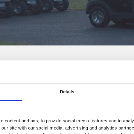
feedback, og oplever at flere af vores medlemmer regelmæssigt kører Club
ucerer vi flere fordelagtige Club Car priser
kun
for medlemmer af The 
Details
lub Car 2018:
e content and ads, to provide social media features and to analy
Antal runder
10 turs
20 turs
30 turs
 our site with our social media, advertising and analytics partn