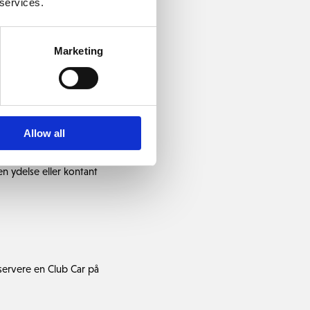
 services.
Marketing
 med buggy og der
nægte at leje en Club Car
Allow all
en ydelse eller kontant
eservere en Club Car på