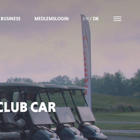
BUSINESS
MEDLEMSLOGIN
EN
/
DK
CLUB CAR