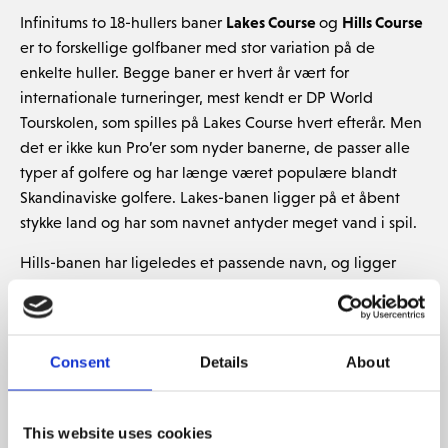
Infinitums to 18-hullers baner
Lakes Course
og
Hills Course
er to forskellige golfbaner med stor variation på de
enkelte huller. Begge baner er hvert år vært for
internationale turneringer, mest kendt er DP World
Tourskolen, som spilles på Lakes Course hvert efterår. Men
det er ikke kun Pro’er som nyder banerne, de passer alle
typer af golfere og har længe været populære blandt
Skandinaviske golfere. Lakes-banen ligger på et åbent
stykke land og har som navnet antyder meget vand i spil.
Hills-banen har ligeledes et passende navn, og ligger
oppe på en bakke hvor hullerne spilles i et mere kuperet
terræn med udsigt over Middelhavet og greens som er
sprængt ind i bjerget. Derudover findes der en sjov 9-
hullers bane,
Ruins Course
til dig som ønsker endnu mere
Consent
Details
About
golf.
This website uses cookies
GOLFREJSE TIL INFINITUM PÅ COSTA DORADA