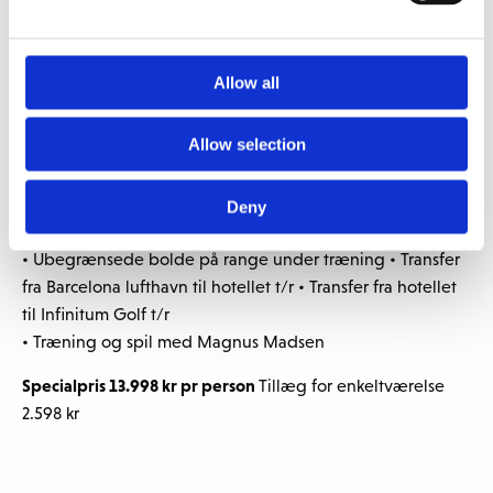
• Flyrejse med SAS direkte København – Barcelona t/r • 1
stk 23 kg bagage + 1 stk 23 kg golfbag + 1 stk 8 kg
håndbagage pr person
Allow all
• 7 nætter i delt værelse på Hotel Blaumar, Salou
• Morgenmad daglig og 3 x aftensmad på hotellet
Allow selection
• 5 runder golf på Infinitum Golf
• Gratis ekstra runde samme dag – “
Subject to availability
Deny
upon completion of 1st round
”
• Ubegrænsede bolde på range under træning • Transfer
fra Barcelona lufthavn til hotellet t/r • Transfer fra hotellet
til Infinitum Golf t/r
• Træning og spil med Magnus Madsen
Specialpris
13.998 kr
pr person
Tillæg for enkeltværelse
2.598 kr