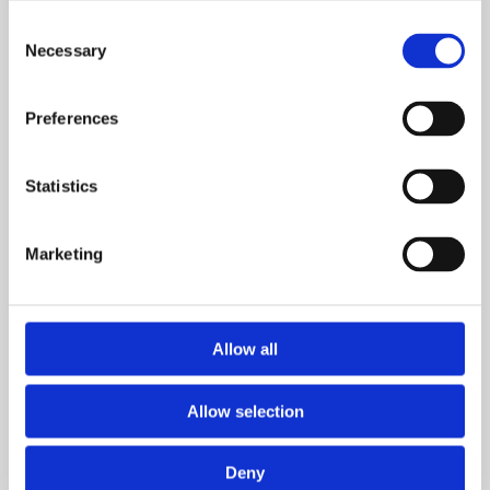
Eagle Club får du 50 % på timepriserne i simulatorerne
Consent
hele sæsonen.
Necessary
Selection
Eagle Club åbner lørdag den 10. oktober 2020.
Preferences
Simulator
(mandag – søndag)
Statistics
Timepris kr. 150,-
(med medlemskab – normalpris kr. 300,-)
Marketing
Du kan benytte faciliteterne i Eagle Club fra medio
oktober 2020 til medio april 2021.
Besøg Eagle Club i Hørsholm for at tegne dit medlemskab
Allow all
for vinteren. Husk at medbringe dit bag tag samt m
edlems
nr. på The Scandinavian ved indmeldelse.
Allow selection
Eagle Club – Indoor Golf Centre
Deny
Kærvej 23, 2970 Hørsholm