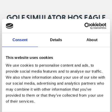
GOLF SIMULATOR HOS EAGLE
CLUB
Vi er glade for at kunne informere om, at vi har etableret
Consent
Details
About
et nyt og spændende samarbejde for vintertræning med
Eagle Club i Hørsholm
.
This website uses cookies
Eagle Club Indoor Golf Centre er et af de absolut førende
We use cookies to personalise content and ads, to
indendørs golfcentre i Danmark og tilbyder i alt 8
provide social media features and to analyse our traffic.
Trackman Simulatorer med den nyeste teknologi, hvilket
We also share information about your use of our site with
betyder at du kan spille en lang række baner såsom St.
our social media, advertising and analytics partners who
Andrews Old Course, Pebble Beach eller Valderrama.
may combine it with other information that you’ve
Samarbejdet betyder at alle medlemmer af The
provided to them or that they’ve collected from your use
of their services.
Scandinavian får en reduceret medlemspris hos Eagle
Club til kr. 1.000,- (normalpris kr. 1.500,-). Som medlem af