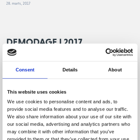
28. marts, 2017
DEMODAGE I 2017
Der er rig mulighed for at købe nyt udstyr i 2017.
På demodage kan du bookes til en fitting og derved få
Consent
Details
About
testet hvilke modeller, skafter, længder m.m. der passer
bedst. Alle spillere kan have glæde af at blive fittet.
This website uses cookies
Du er også velkommen til blot at komme og prøve det
We use cookies to personalise content and ads, to
forskellige udstyr.
provide social media features and to analyse our traffic.
We also share information about your use of our site with
our social media, advertising and analytics partners who
I foråret har vi planlagt følgende demodage:
may combine it with other information that you’ve
provided to them or that they’ve collected from your use