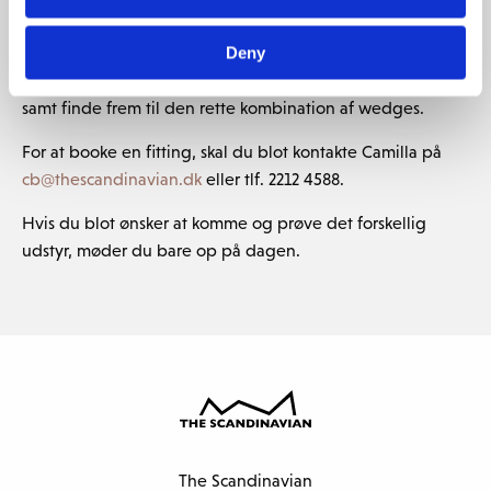
Titleist Vokey Wedge Experience.
Deny
Her kan du blive fittet til de wegdes der passer dig bedst
samt finde frem til den rette kombination af wedges.
For at booke en fitting, skal du blot kontakte Camilla på
cb@thescandinavian.dk
eller tlf. 2212 4588.
Hvis du blot ønsker at komme og prøve det forskellig
udstyr, møder du bare op på dagen.
The Scandinavian