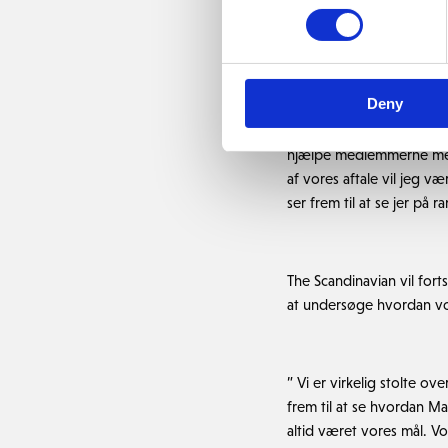
Fra 2023 vil Dansk Golf 
Deny
”Jeg har været rigtig gl
hjælpe medlemmerne med 
af vores aftale vil jeg v
ser frem til at se jer på 
The Scandinavian vil fort
at undersøge hvordan vo
” Vi er virkelig stolte ov
frem til at se hvordan M
altid været vores mål. Vo