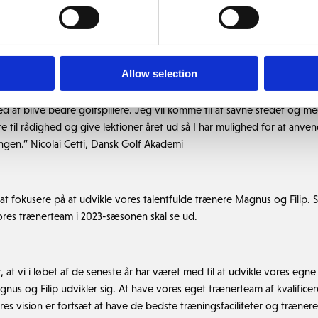
Akademi fremadrettet fokusere på deres eksisterende klubber.
Allow selection
ad for at være en del af træner-teamet på The Scandinavian og det ha
at blive bedre golfspillere. Jeg vil komme til at savne stedet og 
ære til rådighed og give lektioner året ud så I har mulighed for at anve
rangen.” Nicolai Cetti, Dansk Golf Akademi
sat fokusere på at udvikle vores talentfulde trænere Magnus og Filip. 
res trænerteam i 2023-sæsonen skal se ud.
er, at vi i løbet af de seneste år har været med til at udvikle vores eg
agnus og Filip udvikler sig. At have vores eget trænerteam af kvalifi
res vision er fortsæt at have de bedste træningsfaciliteter og trænere