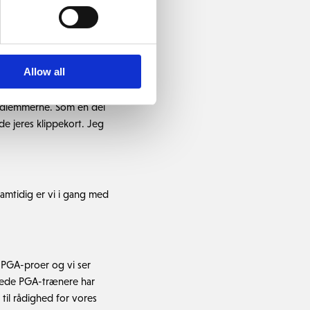
Allow all
r været en stor glæde at
medlemmerne. Som en del
nde jeres klippekort. Jeg
Samtidig er vi i gang med
ne PGA-proer og vi ser
cerede PGA-trænere har
 til rådighed for vores