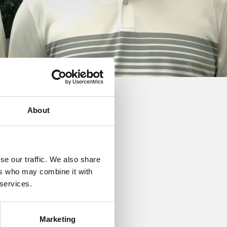
About
he Scandinavian.
se our traffic. We also share
ers who may combine it with
 del af vores
 services.
as har fokuseret på at
glige træning af klubbens
Marketing