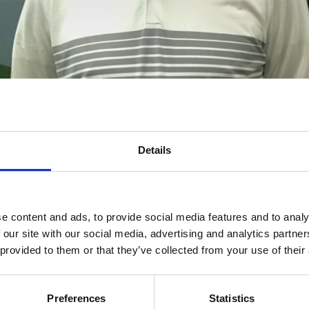
Details
l Dansk Golf Akademi ikke længere være en del af trænerteamet på T
e content and ads, to provide social media features and to analy
 our site with our social media, advertising and analytics partn
 Andreas Kali & Nicolai Cetti til The Scandinavian og de har været en
 provided to them or that they’ve collected from your use of their
år har Peter valgt at fokusere på andet end at være golftræner. Andre
golfspillere med stor succes og Nicolai har været involveret i den da
Preferences
Statistics