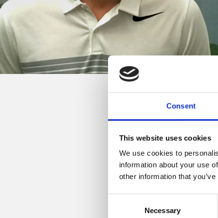
Consent
27. september, 2022
Ved udgangen af 2022 vi
This website uses cookies
We use cookies to personalis
information about your use of
I 2017 kom Peter Thomsen,
other information that you’ve
trænerteam. I de senere 
udvikle unge talentfulde 
Consent
medlemmer.
Necessary
Selection