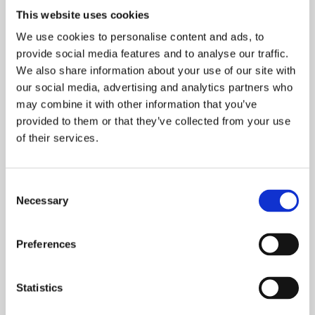
20. september, 2016
This website uses cookies
ARRANGEMENTET ER UDSOLGT!
We use cookies to personalise content and ads, to
provide social media features and to analyse our traffic.
Kære medlem,
We also share information about your use of our site with
our social media, advertising and analytics partners who
Peacock Travel og The Scandinavian har fornøjelsen af at
may combine it with other information that you’ve
invitere medlemmer af The Scandinavian til en
provided to them or that they’ve collected from your use
stjerneaften for livsnydere.
of their services.
Den 4 oktober kl. 18.00 – 21.00
Vi byder velkommen kl. 18.00 i Restaurant The Waters,
Consent
hvorefter Peacock Travel vil præsenterer et udpluk
Necessary
Selection
af deres eksklusive rejser, som omfatter nogle af verdens
skønneste hoteller, de største naturperler, wildlife i
Preferences
verdensklasse og yderst personlig service.
Under præsentationen inviterer Peacock Travel på
gastronomi i topklasse i Restaurant The Waters.
Statistics