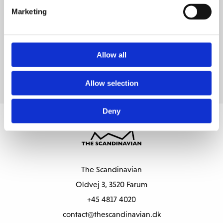
Golfkommentator Henrik Knudsen netop hjemvendt fra
Marketing
Ryder Cup, underholder undervejs med anekdoter fra
golfens verden.
Se invitation og program
Allow all
Tilmelding på
membership@thescandinavian.dk
Allow selection
Deny
The Scandinavian
Oldvej 3, 3520 Farum
+45 4817 4020
contact@thescandinavian.dk