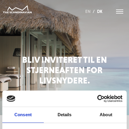
EN
/
DK
BLIV INVITERET TIL EN
STJERNEAFTEN FOR
LIVSNYDERE.
Consent
Details
About