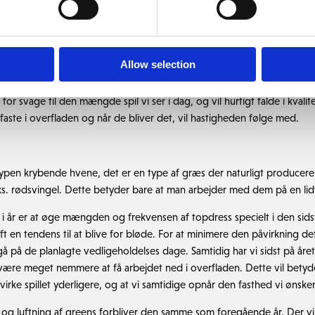
dersøgelsen.
Allow selection
t at se ud fra svarene i undersøgelsen at mange medlemmer ønsker fa
impelt, at bare klippe dem længere ned, for at få dem hurtigere, men 
t for svage til den mængde spil vi ser i dag, og vil hurtigt falde i kvalit
aste i overfladen og når de bliver det, vil hastigheden følge med.
ypen krybende hvene, det er en type af græs der naturligt producerer 
ks. rødsvingel. Dette betyder bare at man arbejder med dem på en li
e i år er at øge mængden og frekvensen af topdress specielt i den sid
t en tendens til at blive for bløde. For at minimere den påvirkning det 
gå på de planlagte vedligeholdelses dage. Samtidig har vi sidst på året
 være meget nemmere at få arbejdet ned i overfladen. Dette vil betyde
virke spillet yderligere, og at vi samtidige opnår den fasthed vi ønsker
 og luftning af greens forbliver den samme som foregående år. Der vil 