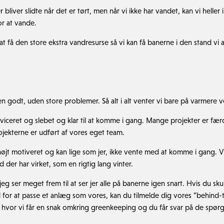
liver slidte når det er tørt, men når vi ikke har vandet, kan vi heller 
r at vande.
at få den store ekstra vandresurse så vi kan få banerne i den stand vi a
en godt, uden store problemer. Så alt i alt venter vi bare på varmere ve
viceret og slebet og klar til at komme i gang. Mange projekter er fæ
jekterne er udført af vores eget team.
t motiveret og kan lige som jer, ikke vente med at komme i gang. Vi se
 der har virket, som en rigtig lang vinter.
 ser meget frem til at ser jer alle på banerne igen snart. Hvis du skulle
l for at passe et anlæg som vores, kan du tilmelde dig vores ”behin
 hvor vi får en snak omkring greenkeeping og du får svar på de spør