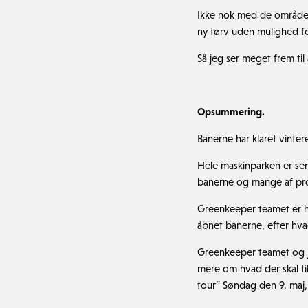
Ikke nok med de områder b
ny tørv uden mulighed fo
Så jeg ser meget frem til 
Opsummering.
Banerne har klaret vinter
Hele maskinparken er ser
banerne og mange af pro
Greenkeeper teamet er høj
åbnet banerne, efter hvad
Greenkeeper teamet og jeg
mere om hvad der skal ti
tour” Søndag den 9. maj,