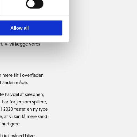
Allow all
stere og hurtigere
det vil ikke være
et. Vi vil lægge vores
mere filt i overfladen
dt anden måde.
ste halvdel af sæsonen,
har for jer som spillere,
 i 2020 testet en ny type
, at vi kan få mere sand i
 hurtigere.
i juli måned blive