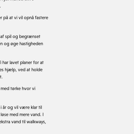
.
 på at vi vil opnå fastere
e af spil og begrænset
den og øge hastigheden
 har lavet planer for at
es hjælp, ved at holde
t.
de med tørke hvor vi
år og vil være klar til
 løse med mere vand. I
ekstra vand til walkways,