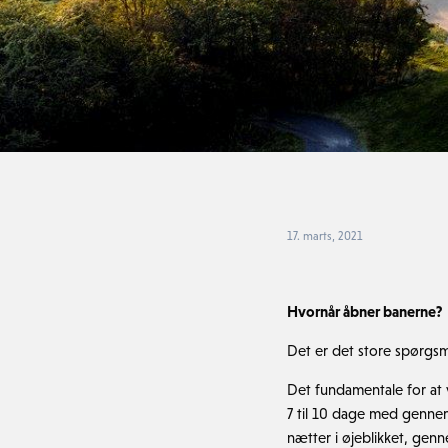
17. marts, 2021
Hvornår åbner banerne?
Det er det store spørgsmå
Det fundamentale for at 
7 til 10 dage med genne
nætter i øjeblikket, gen