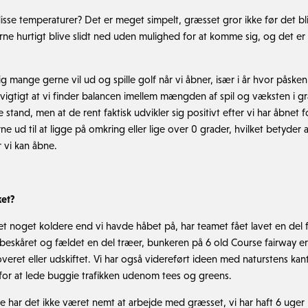
disse temperaturer? Det er meget simpelt, græsset gror ikke før det 
rne hurtigt blive slidt ned uden mulighed for at komme sig, og det er 
igtig mange gerne vil ud og spille golf når vi åbner, især i år hvor påsken
a vigtigt at vi finder balancen imellem mængden af spil og væksten i gr
re stand, men at de rent faktisk udvikler sig positivt efter vi har åbne
e ud til at ligge på omkring eller lige over 0 grader, hvilket betyder at
r vi kan åbne.
ket?
t noget koldere end vi havde håbet på, har teamet fået lavet en del 
beskåret og fældet en del træer, bunkeren på 6 old Course fairway er 
veret eller udskiftet. Vi har også videreført ideen med naturstens kant
 for at lede buggie trafikken udenom tees og greens.
e har det ikke været nemt at arbejde med græsset, vi har haft 6 uge