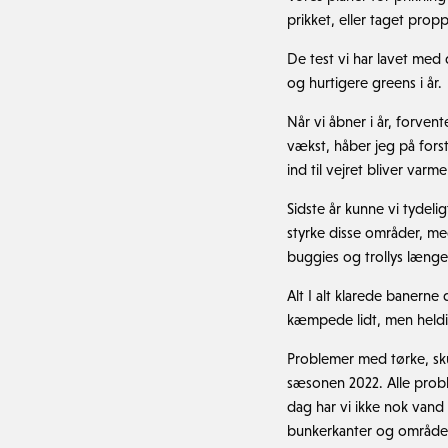
prikket, eller taget pro
De test vi har lavet med 
og hurtigere greens i år.
Når vi åbner i år, forven
vækst, håber jeg på fors
ind til vejret bliver varme
Sidste år kunne vi tydeli
styrke disse områder, me
buggies og trollys længer
Alt I alt klarede banerne 
kæmpede lidt, men held
Problemer med tørke, skull
sæsonen 2022. Alle prob
dag har vi ikke nok vand 
bunkerkanter og område