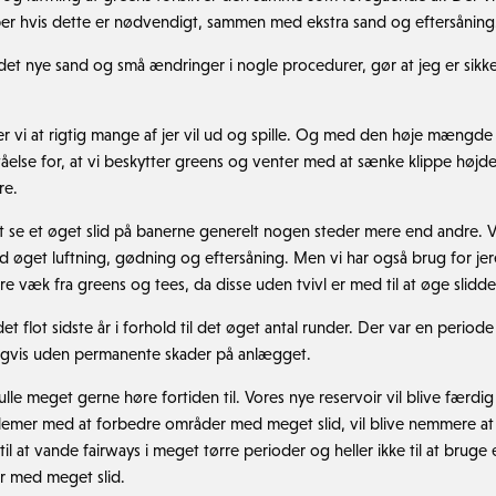
pper hvis dette er nødvendigt, sammen med ekstra sand og eftersåning
det nye sand og små ændringer i nogle procedurer, gør at jeg er sikker
ter vi at rigtig mange af jer vil ud og spille. Og med den høje mængd
tåelse for, at vi beskytter greens og venter med at sænke klippe høj
re.
gt se et øget slid på banerne generelt nogen steder mere end andre. Vi
d øget luftning, gødning og eftersåning. Men vi har også brug for jer
e væk fra greens og tees, da disse uden tvivl er med til at øge slidde
det flot sidste år i forhold til det øget antal runder. Der var en perio
igvis uden permanente skader på anlægget.
e meget gerne høre fortiden til. Vores nye reservoir vil blive færdig i 
lemer med at forbedre områder med meget slid, vil blive nemmere at
til at vande fairways i meget tørre perioder og heller ikke til at bruge 
r med meget slid.