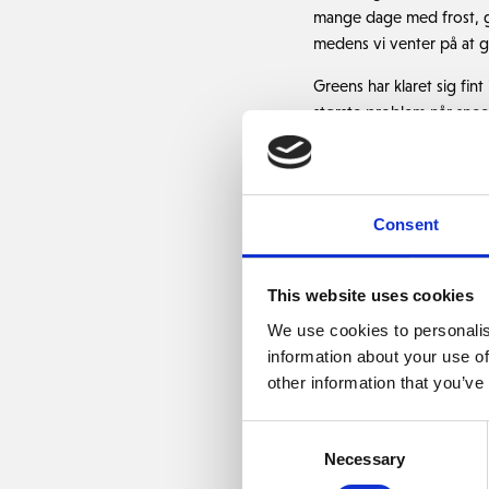
mange dage med frost, ge
medens vi venter på at 
Greens har klaret sig f
største problem når sneen 
at vi er underlagt meget 
Hvis vi ser på greens i d
dem, har de fået den før
Consent
luftningshuller vi lavede
Greens vil ikke blive kli
This website uses cookies
spilleoverfladen tilbage 
We use cookies to personalis
Greens vil også blive eft
information about your use of
other information that you’ve
Alle andre områder som t
forårs opgaver, som luftn
Consent
vores fokus på områder me
Necessary
Selection
sanddybderne bliver kontro