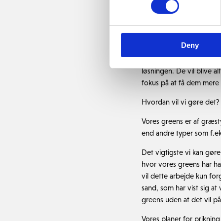
Feedback på medlemsun
Deny
Greens – Det var tydelig
greens. Det kunne lyde s
løsningen. De vil blive al
fokus på at få dem mere f
Hvordan vil vi gøre det?
Vores greens er af græst
end andre typer som f.e
Det vigtigste vi kan gør
hvor vores greens har haf
vil dette arbejde kun for
sand, som har vist sig at
greens uden at det vil på
Vores planer for prikning