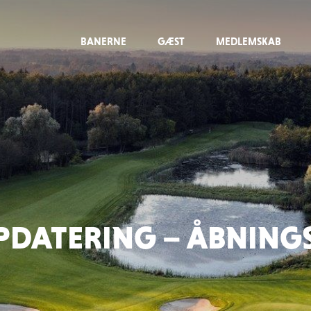
BANERNE
GÆST
MEDLEMSKAB
DATERING – ÅBNING