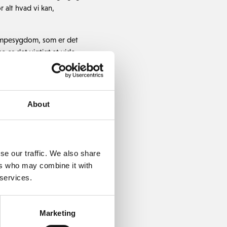
 alt hvad vi kan,
vampesygdom, som er det
e er det vigtigt at vide,
dnu. For at få gang i
 få fyldt de
About
 den måde – få
se our traffic. We also share
er.
ers who may combine it with
 services.
 udover de almindelige
e tiltag. Vi vil lægge
få skåret kanter og
Marketing