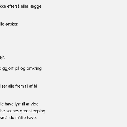
ikke efterså eller lægge
lle ønsker.
jr.
rdiggjort på og omkring
r alle frem til af få
 have lyst til at vide
d-the-scenes greenkeeping
gsmål du måtte have.