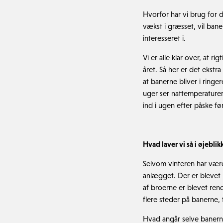
Hvorfor har vi brug for 
vækst i græsset, vil bane
interesseret i.
Vi er alle klar over, at r
året. Så her er det ekstr
at banerne bliver i ringe
uger ser nattemperaturern
ind i ugen efter påske fø
Hvad laver vi så i øjeblik
Selvom vinteren har være
anlægget. Der er blevet 
af broerne er blevet reno
flere steder på banerne,
Hvad angår selve banern