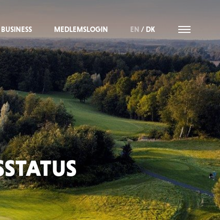
BUSINESS
MEDLEMSLOGIN
EN
/
DK
SSTATUS