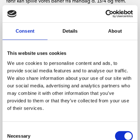
først kan spille vores baner fra mandag d. 13/4 og frem.
Hvad kan vi så forvente, når vi kommer ud at spille?
Når vi åbner d. 10/4 vil trolleys være tilladt, men det er
Consent
Details
About
stadig for blødt til buggys. Husk at holde god afstand
med din trolley til greens og tees.
Til åbningsdagen vil rangen også have fået nye måtter,
This website uses cookies
PROV1 bolde i maskinen og flere nye targets i midten at
We use cookies to personalise content and ads, to
slå efter. Til at klargøre dette vil rangen være lukket
provide social media features and to analyse our traffic.
onsdag d. 8. april fra morgenstunden til kl. 14:00.
We also share information about your use of our site with
Træning og opvarmning inden runden bliver i opstarten
our social media, advertising and analytics partners who
fra måtterne, da vi skal have mere vækst i græsset, før vi
may combine it with other information that you’ve
kan åbne for græsstykket foran måtterne.
provided to them or that they’ve collected from your use
of their services.
Ny medlems app
Med lanceringen af
The Scandinavian Members App
samler vi nu hele medlemsoplevelsen ét sted. Appen er
Consent
Necessary
udviklet med ønsket om at gøre det lettere, mere
Selection