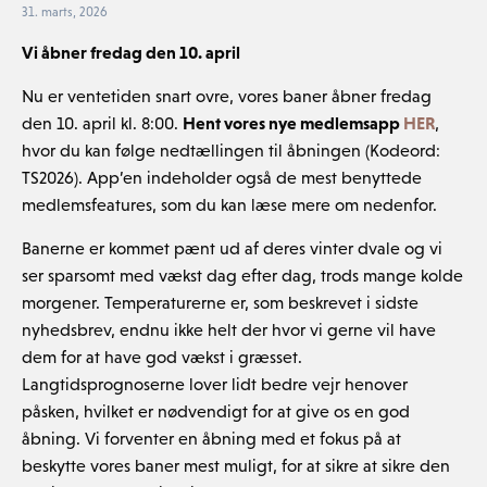
31. marts, 2026
Vi åbner fredag den 10. april
Nu er ventetiden snart ovre, vores baner åbner fredag
den 10. april kl. 8:00.
Hent vores nye medlemsapp
HER
,
hvor du kan følge nedtællingen til åbningen (Kodeord:
TS2026). App’en indeholder også de mest benyttede
medlemsfeatures, som du kan læse mere om nedenfor.
Banerne er kommet pænt ud af deres vinter dvale og vi
ser sparsomt med vækst dag efter dag, trods mange kolde
morgener. Temperaturerne er, som beskrevet i sidste
nyhedsbrev, endnu ikke helt der hvor vi gerne vil have
dem for at have god vækst i græsset.
Langtidsprognoserne lover lidt bedre vejr henover
påsken, hvilket er nødvendigt for at give os en god
åbning. Vi forventer en åbning med et fokus på at
beskytte vores baner mest muligt, for at sikre at sikre den