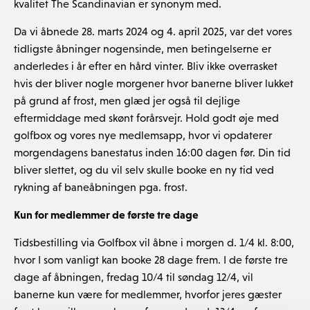
kvalitet The Scandinavian er synonym med.
Da vi åbnede 28. marts 2024 og 4. april 2025, var det vores
tidligste åbninger nogensinde, men betingelserne er
anderledes i år efter en hård vinter. Bliv ikke overrasket
hvis der bliver nogle morgener hvor banerne bliver lukket
på grund af frost, men glæd jer også til dejlige
eftermiddage med skønt forårsvejr. Hold godt øje med
golfbox og vores nye medlemsapp, hvor vi opdaterer
morgendagens banestatus inden 16:00 dagen før. Din tid
bliver slettet, og du vil selv skulle booke en ny tid ved
rykning af baneåbningen pga. frost.
Kun for medlemmer de første tre dage
Tidsbestilling via Golfbox vil åbne i morgen d. 1/4 kl. 8:00,
hvor I som vanligt kan booke 28 dage frem. I de første tre
dage af åbningen, fredag 10/4 til søndag 12/4, vil
banerne kun være for medlemmer, hvorfor jeres gæster