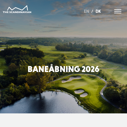
EN
/
DK
BANEÅBNING 2026