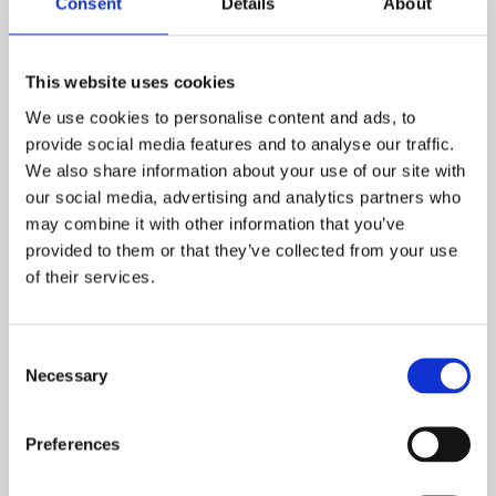
Consent
Details
About
Spilleren der har booket et-bolden vil kunne se ændring
ved en besked fra Golfbox (hvis spilleren har valgt at
modtage beskeder ) eller ved at spilleren automatisk
This website uses cookies
tjekker sin tid i Golfbox dagen før teetiden.
We use cookies to personalise content and ads, to
Vi forventer ikke, at det er noget vi kommer til at finde
provide social media features and to analyse our traffic.
nødvendigt særlig ofte, men vi indfører denne mulighed
We also share information about your use of our site with
for at beskytte tilgængeligheden.
our social media, advertising and analytics partners who
may combine it with other information that you’ve
Medlemmer der ønsker at spille alene bedes booke teetid
provided to them or that they’ve collected from your use
på de reserverede tider for ét og to bolde
of their services.
Consent
Påmindelse
Necessary
Selection
På The Scandinavian vil vi vidt som muligt give
medlemmer mulighed for selv at vælge hvem de ønsker
Preferences
at spille med på deres teetid. På travle dage henviser vi
medlemmer der ønsker at booke sig på en bold at