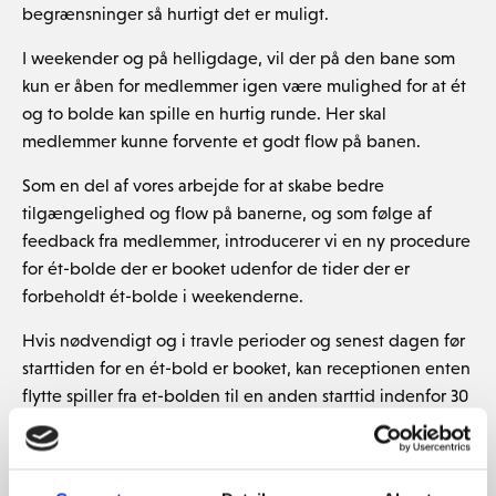
begrænsninger så hurtigt det er muligt.
I weekender og på helligdage, vil der på den bane som
kun er åben for medlemmer igen være mulighed for at ét
og to bolde kan spille en hurtig runde. Her skal
medlemmer kunne forvente et godt flow på banen.
Som en del af vores arbejde for at skabe bedre
tilgængelighed og flow på banerne, og som følge af
feedback fra medlemmer, introducerer vi en ny procedure
for ét-bolde der er booket udenfor de tider der er
forbeholdt ét-bolde i weekenderne.
Hvis nødvendigt og i travle perioder og senest dagen før
starttiden for en ét-bold er booket, kan receptionen enten
flytte spiller fra et-bolden til en anden starttid indenfor 30
minutter før eller efter den oprindelige bookede tid, eller
booke andre spiller på ét-boldens tid. Disse ændringer,
hvis nødvendigt kan ske op til dagen før starttiden.