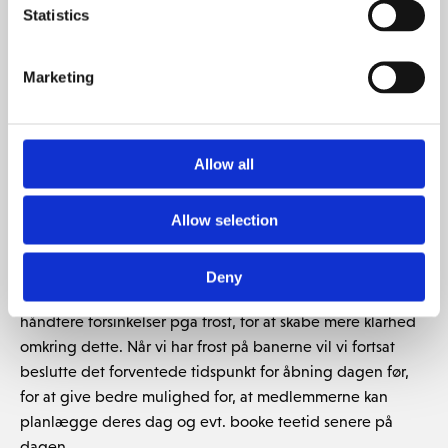
anvende Golfbox besked funktion.
Statistics
Vi har oprettet en lukket facebook gruppe for medlemmer
og særligt de nye medlemmer der ønsker at møde andre
Marketing
medlemmer for en runde golf. Vi anbefaler at du
tilmelder dig netværket på Facebook og poster når du
ønsker at spille med andre medlemmer.
Anmod om
Allow all
optagelse her
Allow selection
Forsinkelser pga. frost
Deny
Her I 2021 vil vi ændre vores procedure for, hvordan vi
håndtere forsinkelser pga frost, for at skabe mere klarhed
omkring dette. Når vi har frost på banerne vil vi fortsat
beslutte det forventede tidspunkt for åbning dagen før,
for at give bedre mulighed for, at medlemmerne kan
planlægge deres dag og evt. booke teetid senere på
dagen.