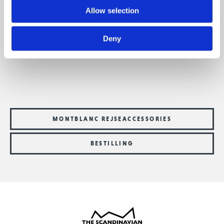
Allow selection
Afgiv din bestilling ved at udfylde bestillingsformular og
fremsende den til os på
membership@thescandinavian.dk
.
Deny
Sidste bestilling er 25. oktober med levering medio
november 2020.
MONTBLANC REJSEACCESSORIES
BESTILLING