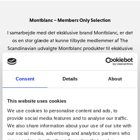
Montblanc – Members Only Selection
I samarbejde med det eksklusive brand Montblanc, er det
os en stor glæde at kunne tilbyde medlemmer af The
Scandinavian udvalgte Montblanc produkter til eksklusive
og ’Member Only’ priser.
Som medlem af The Scandinavian har du nu mulighed for
at sikre dig flere af de eksklusive og spændende
Consent
Details
About
produkter fra Montblanc, præget med The Scandinavians
’Member Logo’ samt dine initialer alt efter dine ønsker.
This website uses cookies
Vi tilbyder lige nu nedenstående eksklusive produkter fra
We use cookies to personalise content and ads, to
Mont Blanc (se billeder på linket nedenfor)
provide social media features and to analyse our traffic.
Model Member Only Pris
We also share information about your use of our site with
our social media, advertising and analytics partners who
Montblanc Cabin Trolley DKK 6.000,-