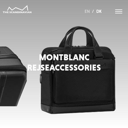
EN
/
DK
MONTBLANC
REJSEACCESSORIES